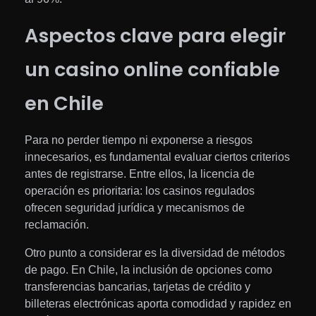
Aspectos clave para elegir
un casino online confiable
en Chile
Para no perder tiempo ni exponerse a riesgos
innecesarios, es fundamental evaluar ciertos criterios
antes de registrarse. Entre ellos, la licencia de
operación es prioritaria: los casinos regulados
ofrecen seguridad jurídica y mecanismos de
reclamación.
Otro punto a considerar es la diversidad de métodos
de pago. En Chile, la inclusión de opciones como
transferencias bancarias, tarjetas de crédito y
billeteras electrónicas aporta comodidad y rapidez en