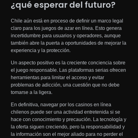
¿qué esperar del futuro?
Chile aún está en proceso de definir un marco legal
claro para los juegos de azar en línea. Esto genera
incertidumbre para usuarios y operadores, aunque
también abre la puerta a oportunidades de mejorar la
experiencia y la protección.
Un aspecto positivo es la creciente conciencia sobre
el juego responsable. Las plataformas serias ofrecen
herramientas para limitar el acceso y evitar
problemas de adicción, una cuestión que no debe
tomarse a la ligera.
En definitiva, navegar por los casinos en línea
chilenos puede ser una actividad entretenida si se
hace con conocimiento y precaución. La tecnología y
la oferta siguen creciendo, pero la responsabilidad y
la información son el mejor aliado para no perder el