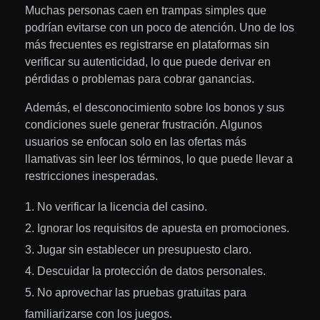
Muchas personas caen en trampas simples que
podrían evitarse con un poco de atención. Uno de los
más frecuentes es registrarse en plataformas sin
verificar su autenticidad, lo que puede derivar en
pérdidas o problemas para cobrar ganancias.
Además, el desconocimiento sobre los bonos y sus
condiciones suele generar frustración. Algunos
usuarios se enfocan solo en las ofertas más
llamativas sin leer los términos, lo que puede llevar a
restricciones inesperadas.
No verificar la licencia del casino.
Ignorar los requisitos de apuesta en promociones.
Jugar sin establecer un presupuesto claro.
Descuidar la protección de datos personales.
No aprovechar las pruebas gratuitas para
familiarizarse con los juegos.